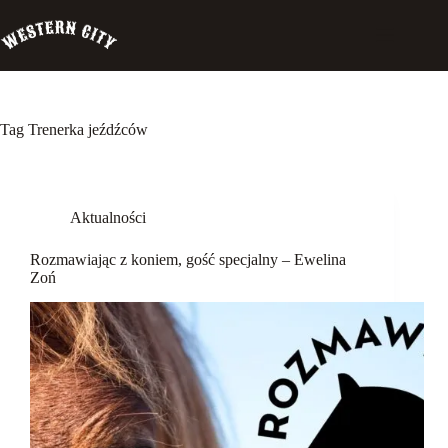
Przejdź
do
treści
Tag
Trenerka jeźdźców
Western
City
Aktualności
Biuro
Szeryfa
Rozmawiając z koniem, gość specjalny – Ewelina
Pensjonat
Zoń
Palomino
Szkolenia
Garść
wspomnień
Rozmawiając
z koniem
Koń a