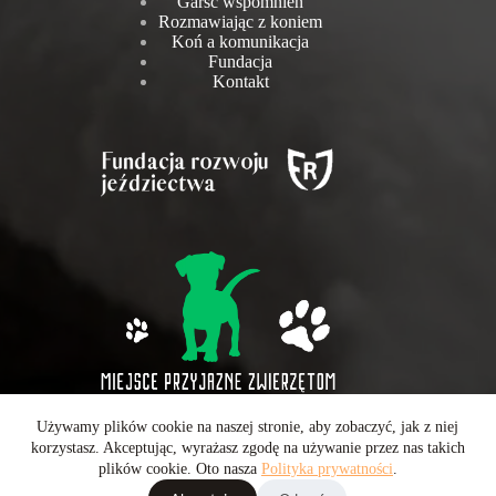
Garść wspomnień
Rozmawiając z koniem
Koń a komunikacja
Fundacja
Kontakt
Używamy plików cookie na naszej stronie, aby zobaczyć, jak z niej
Wszelkie prawa zastrzeżone © 2026 - Operatorem strony jest
korzystasz. Akceptując, wyrażasz zgodę na używanie przez nas takich
CarboMedia Sp. z o.o.
plików cookie. Oto nasza
Polityka prywatności
.