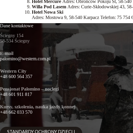
Hotel Mercure
Adres: Obrońców Pokoju St, 58-540 
Willa Pod Lasem
Adres: Curie-Skłodowskiej 43, 58
Hotel Nowa Ski
Adres: Mostowa 9, 58-540 Karpacz Telefon: 75 754 
Dane kontaktowe
Ściegny 154
58-534 Ściegny
E-mail
palomino@western.com.pl
Western City
+48 600 564 357
Pensjonat Palomino – noclegi
+48 601 911 817
Kursy, szkolenia, nauka jazdy konnej
+48 662 033 570
STANDARDY OCHRONY DZIECI I