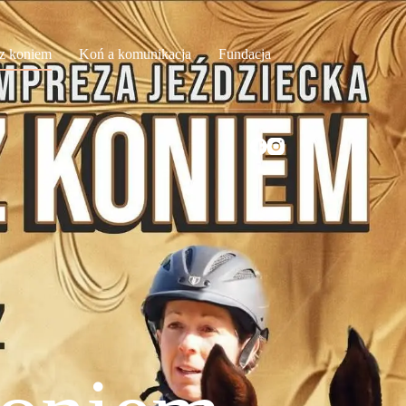
z koniem
Koń a komunikacja
Fundacja