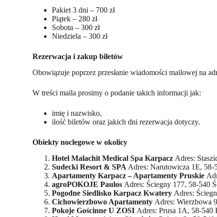
Pakiet 3 dni – 700 zł
Piątek – 280 zł
Sobota – 300 zł
Niedziela – 300 zł
Rezerwacja i zakup biletów
Obowiązuje poprzez przesłanie wiadomości mailowej na ad
W treści maila prosimy o podanie takich informacji jak:
imię i nazwisko,
ilość biletów oraz jakich dni rezerwacja dotyczy.
Obiekty noclegowe w okolicy
Hotel Malachit Medical Spa Karpacz
Adres: Staszi
Sudecki Resort & SPA
Adres: Narutowicza 1E, 58-
Apartamenty Karpacz – Apartamenty Pruskie
Adr
agroPOKOJE Paulos
Adres: Ściegny 177, 58-540 Ś
Pogodne Siedlisko Karpacz Kwatery
Adres: Ściegn
Cichowierzbowo Apartamenty
Adres: Wierzbowa 9
Pokoje Gościnne U ZOSI
Adres: Prusa 1A, 58-540 