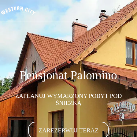
Western
City
Biuro
Pensjonat Palomino
Szeryfa
Pensjonat
Palomino
ZAPLANUJ WYMARZONY POBYT POD
Szkolenia
ŚNIEŻKĄ
Garść
wspomnień
Rozmawiając
z koniem
ZAREZERWUJ TERAZ
Koń a