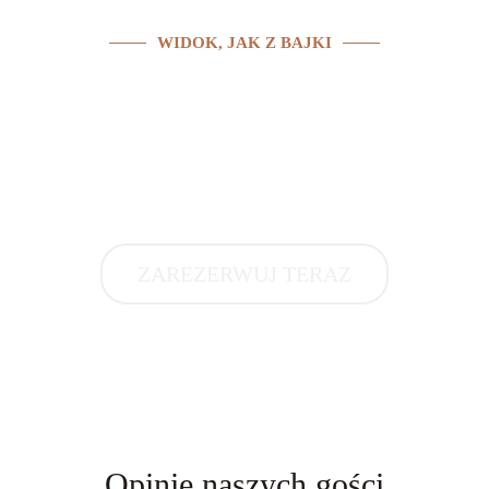
WIDOK, JAK Z BAJKI
Pensjonat Palomino
to obiekt położony w
malowniczej miejscowości Ściegny w bliskim
sąsiedztwie miasta Karpacz.
Jest to idealne miejsca dla ludzi szukających
odpoczynku i spokoju
.
Dzięki swemu płożeniu, nasi Goście z okien
mogą podziwiać majestatyczne Karkonosze.
ZAREZERWUJ TERAZ
Opinie naszych gości