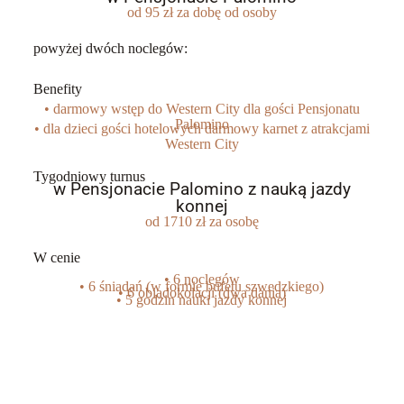
od 95 zł za dobę od osoby
powyżej dwóch noclegów:
Benefity
• darmowy wstęp do Western City dla gości Pensjonatu
Palomino
• dla dzieci gości hotelowych darmowy karnet z atrakcjami
Western City
Tygodniowy turnus
w Pensjonacie Palomino z nauką jazdy
konnej
od 1710 zł za osobę
W cenie
• 6 noclegów
• 6 śniadań (w formie bufetu szwedzkiego)
• 6 obiadokolacji (dwa dania)
• 5 godzin nauki jazdy konnej
Najlepszy wybór na wyjazd w góry