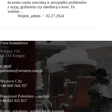
leczenia często zawodzą w przypadku problemów
z szyją, grzbietem czy miednicą u koni. To
właśnie…
Wojtek_admin
02.27.2024
Dane kontaktowe
Ściegny 154
58-534 Ściegny
E-mail
palomino@western.com.pl
Western City
+48 600 564 357
Pensjonat Palomino – noclegi
+48 601 911 817
Kursy, szkolenia, nauka jazdy konnej