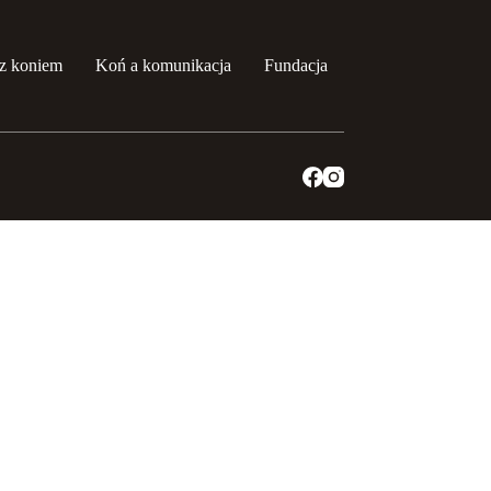
z koniem
Koń a komunikacja
Fundacja