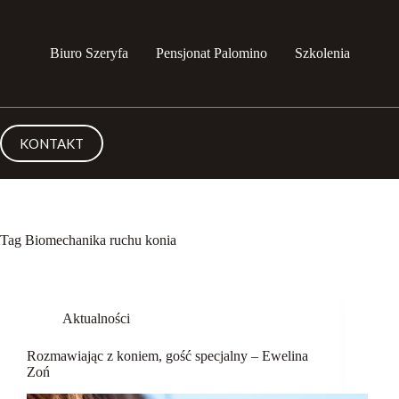
Przejdź
do
treści
Biuro Szeryfa
Pensjonat Palomino
Szkolenia
KONTAKT
Tag
Biomechanika ruchu konia
Aktualności
Rozmawiając z koniem, gość specjalny – Ewelina
Zoń