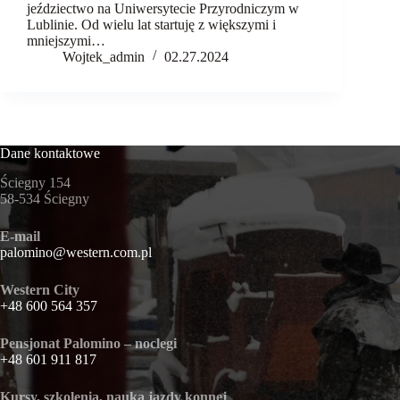
jeździectwo na Uniwersytecie Przyrodniczym w
Lublinie. Od wielu lat startuję z większymi i
mniejszymi…
Wojtek_admin
02.27.2024
Dane kontaktowe
Ściegny 154
58-534 Ściegny
E-mail
palomino@western.com.pl
Western City
+48 600 564 357
Pensjonat Palomino – noclegi
+48 601 911 817
Kursy, szkolenia, nauka jazdy konnej