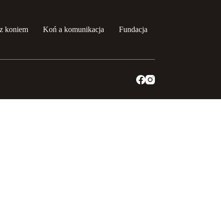
z koniem
Koń a komunikacja
Fundacja