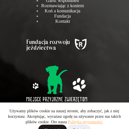
Garść wspomnień
Rozmawiając z koniem
Koń a komunikacja
Fundacja
Kontakt
Używamy plików cookie na naszej stronie, aby zobaczyć, jak z niej
Wszelkie prawa zastrzeżone © 2026 - Operatorem strony jest
korzystasz. Akceptując, wyrażasz zgodę na używanie przez nas takich
CarboMedia Sp. z o.o.
plików cookie. Oto nasza
Polityka prywatności
.