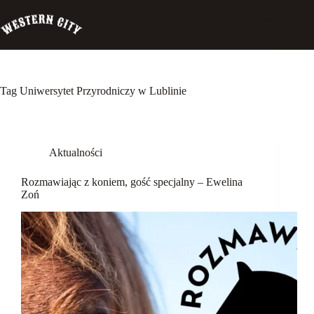
Przejdź
do
treści
Tag
Uniwersytet Przyrodniczy w Lublinie
Western
City
Aktualności
Biuro
Szeryfa
Rozmawiając z koniem, gość specjalny – Ewelina
Pensjonat
Zoń
Palomino
Szkolenia
Garść
wspomnień
Rozmawiając
z koniem
Koń a