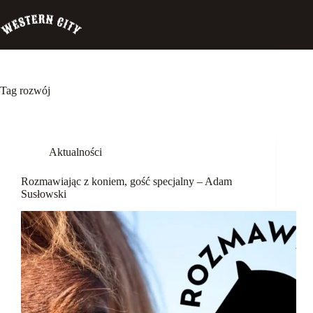
Przejdź
do
treści
Tag
rozwój
Western
City
Aktualności
Biuro
Szeryfa
Rozmawiając z koniem, gość specjalny – Adam
Pensjonat
Susłowski
Palomino
Szkolenia
Garść
wspomnień
Rozmawiając
z koniem
Koń a