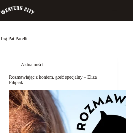
Przejdź
do
treści
Tag
Pat Parelli
Western
City
Aktualności
Biuro
Szeryfa
Rozmawiając z koniem, gość specjalny – Eliza
Pensjonat
Filipiak
Palomino
Szkolenia
Garść
wspomnień
Rozmawiając
z koniem
Koń a