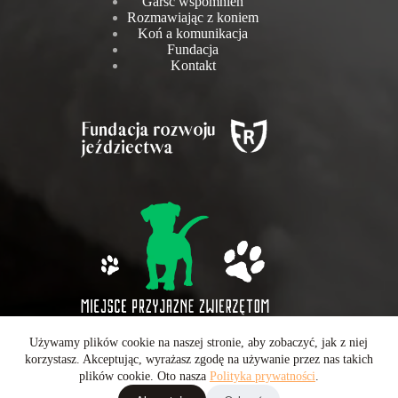
Garść wspomnień
Rozmawiając z koniem
Koń a komunikacja
Fundacja
Kontakt
Używamy plików cookie na naszej stronie, aby zobaczyć, jak z niej
Wszelkie prawa zastrzeżone © 2026 - Operatorem strony jest
korzystasz. Akceptując, wyrażasz zgodę na używanie przez nas takich
CarboMedia Sp. z o.o.
plików cookie. Oto nasza
Polityka prywatności
.