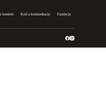
z koniem
Koń a komunikacja
Fundacja