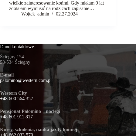
wielkie zainteresowanie końmi. Gdy miałam 9 lat
zdołałam wymusić na rodzicach zapisanie…
Wojtek_admin
02.27.2024
Dane kontaktowe
Ściegny 154
58-534 Ściegny
E-mail
palomino@western.com.pl
Western City
+48 600 564 357
Pensjonat Palomino – noclegi
+48 601 911 817
Kursy, szkolenia, nauka jazdy konnej
+48 662 033 570