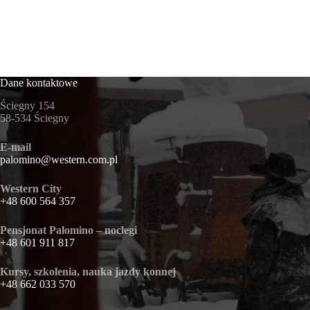
Dane kontaktowe
Ściegny 154
58-534 Ściegny
E-mail
palomino@western.com.pl
Western City
+48 600 564 357
Pensjonat Palomino – noclegi
+48 601 911 817
Kursy, szkolenia, nauka jazdy konnej
+48 662 033 570