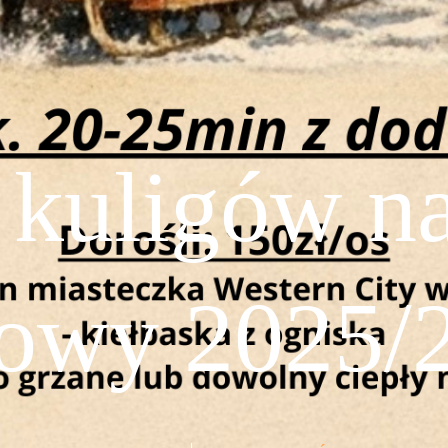
 kuligów n
owy 2025/