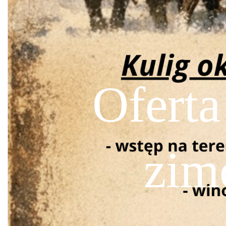
Oferta
zim