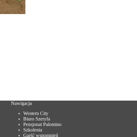
Nawigacja
Western City
Biuro Szeryfa
Pensjonat Palomino
Szkolenia
Garść wspomnień