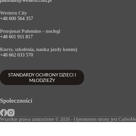
palomino@western.com.pl
Western City
+48 600 564 357
Pensjonat Palomino – noclegi
+48 601 911 817
Kursy, szkolenia, nauka jazdy konnej
+48 662 033 570
STANDARDY OCHRONY DZIECI I
MŁODZIEŻY
Społeczności
Wszelkie prawa zastrzeżone © 2026 - Operatorem strony jest
CarboMed