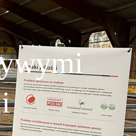
 żywymi
i