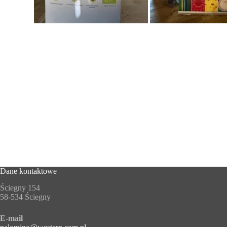
Dane kontaktowe
Ściegny 154
58-534 Ściegny
E-mail