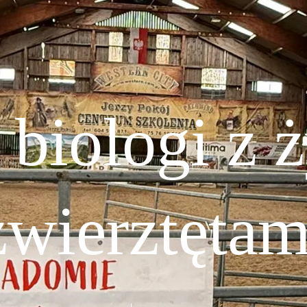
 biologi z
zwierztętam