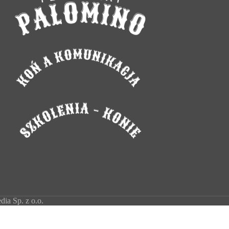
ia Sp. z o.o.
BannerText_Seraphinite Accelerator
Turns on site high speed to be attractive for people and search engines.