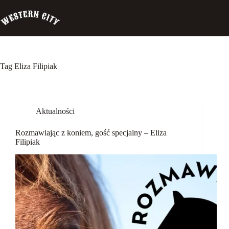
Przejdź
do
treści
Tag
Eliza Filipiak
Western
City
Aktualności
Biuro
Szeryfa
Rozmawiając z koniem, gość specjalny – Eliza
Pensjonat
Filipiak
Palomino
Szkolenia
Garść
wspomnień
Rozmawiając
z koniem
Koń a