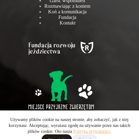
Garść wspomnień
Rozmawiając z koniem
Koń a komunikacja
Fundacja
Kontakt
Używamy plików cookie na naszej stronie, aby zobaczyć, jak z niej
Wszelkie prawa zastrzeżone © 2026 - Operatorem strony jest
korzystasz. Akceptując, wyrażasz zgodę na używanie przez nas takich
CarboMedia Sp. z o.o.
plików cookie. Oto nasza
Polityka prywatności
.