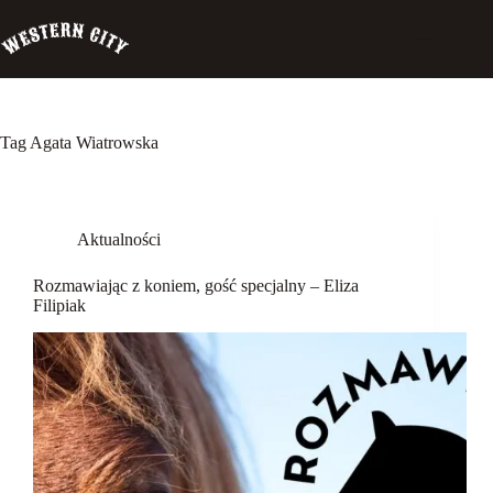
Przejdź
do
treści
Tag
Agata Wiatrowska
Western
City
Aktualności
Biuro
Szeryfa
Rozmawiając z koniem, gość specjalny – Eliza
Pensjonat
Filipiak
Palomino
Szkolenia
Garść
wspomnień
Rozmawiając
z koniem
Koń a