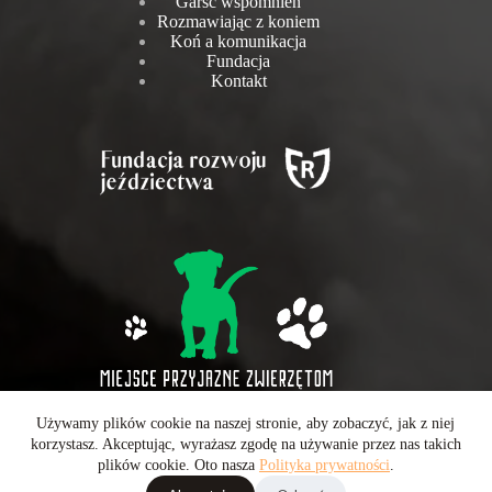
Garść wspomnień
Rozmawiając z koniem
Koń a komunikacja
Fundacja
Kontakt
Używamy plików cookie na naszej stronie, aby zobaczyć, jak z niej
Wszelkie prawa zastrzeżone © 2026 - Operatorem strony jest
korzystasz. Akceptując, wyrażasz zgodę na używanie przez nas takich
CarboMedia Sp. z o.o.
plików cookie. Oto nasza
Polityka prywatności
.